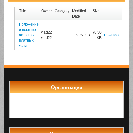
Title
Owner
Category
Modified
Size
Date
Положение
о порядке
vlad22
78.50
оказания
11/20/2013
Download
vlad22
KB
платных
услуг
Организация
Муниципальное бюджетное общеобразовательное
учреждение Средняя общеобразовательная
школа №22