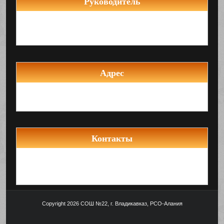
Руководитель
Директор школы
Ситохова Зара Сергеевна
Адрес
362043 РСО-Алания, г. Владикавказ,
ул. А.Кесаева, 23
Контакты
Телефон: 8 (867-2)77- 81- 53
Е-mail: vladikavkaz22@list.ru
Сайт школы: vlad22.osedu2.ru
Copyright 2026 СОШ №22, г. Владикавказ, РСО-Алания